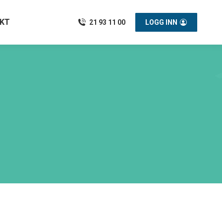
KT
21 93 11 00
LOGG INN