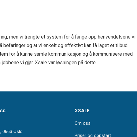
ring, men vi trengte et system for å fange opp henvendelsene vi
befaringer og at vi enkelt og effektivt kan få laget et tilbud
system for å kunne samle kommunikasjon og å kommunisere med
å jobbene vi gjør. Xsale var løsningen på dette.
ss
XSALE
Om oss
, 0663 Oslo
Priser og oppstart