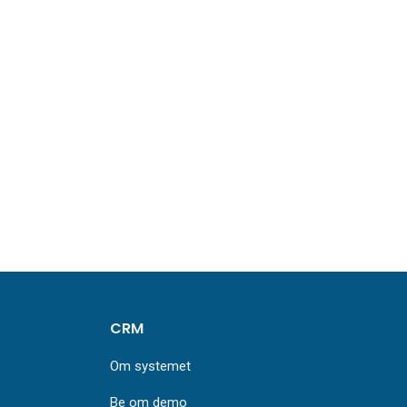
CRM
Om systemet
Be om demo