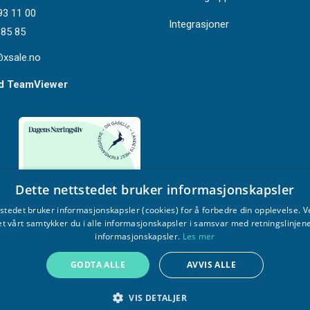
93 11 00
Integrasjoner
 85 85
xsale.no
ed TeamViewer
Dette nettstedet bruker informasjonskapsler
tstedet bruker informasjonskapsler (cookies) for å forbedre din opplevelse. V
et vårt samtykker du i alle informasjonskapsler i samsvar med retningslinjene
informasjonskapsler.
Les mer
GODTA ALLE
AVVIS ALLE
VIS DETALJER
rklæring web
Informasjonskapsler
Personvernerklæring Xsale CRM
Xsal