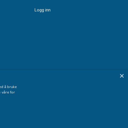
Logg inn
×
ed å bruke
 våre for
e Avtalevilkår
Copyright 2026 Xsale AS - Webutvikling: WebCraft AS