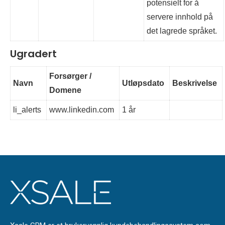
potensielt for å
servere innhold på
det lagrede språket.
Ugradert
Forsørger /
Navn
Utløpsdato
Beskrivelse
Domene
li_alerts
www.linkedin.com
1 år