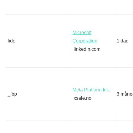
Microsoft
lidc
Corporation
1 dag
.linkedin.com
Meta Platform Inc.
_fbp
3 måne
.xsale.no