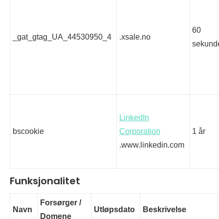
60
_gat_gtag_UA_44530950_4
.xsale.no
sekund
LinkedIn
bscookie
Corporation
1 år
.www.linkedin.com
Funksjonalitet
Forsørger /
Navn
Utløpsdato
Beskrivelse
Domene