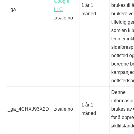
Google
1 år 1
brukes til 
_ga
LLC
måned
brukere ved
.xsale.no
tilfeldig 
som en klie
Den er inkl
sideforesp
nettsted og
beregne b
kampanjed
nettstedsa
Denne
informasj
1 år 1
_ga_4CHXJ93X2D
.xsale.no
brukes av 
måned
for å oppre
økttilstand