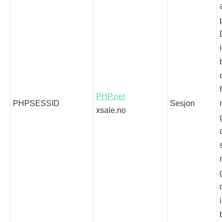
PHP.net
PHPSESSID
Sesjon
xsale.no