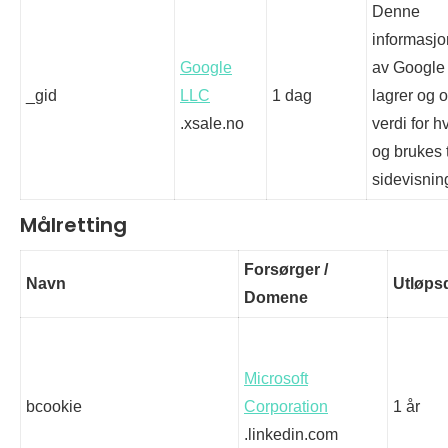
Denne
informasj
Google
av Google 
_gid
LLC
1 dag
lagrer og 
.xsale.no
verdi for h
og brukes t
sidevisnin
Målretting
Forsørger /
Navn
Utløps
Domene
Microsoft
bcookie
Corporation
1 år
.linkedin.com