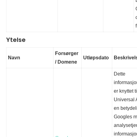
Ytelse
Forsørger
Navn
Utløpsdato
Beskrivel
/ Domene
Dette
informasj
er knyttet 
Universal 
en betydel
Googles m
analysetj
informasj