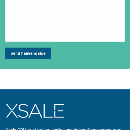
Xsale CRM er et brukervennlig kundebehandlingssystem som